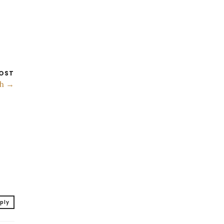
OST
ch →
ply