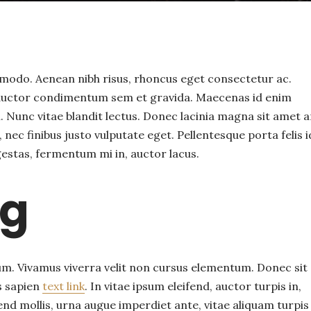
modo. Aenean nibh risus, rhoncus eget consectetur ac.
s auctor condimentum sem et gravida. Maecenas id enim
em. Nunc vitae blandit lectus. Donec lacinia magna sit amet 
 nec finibus justo vulputate eget. Pellentesque porta felis i
stas, fermentum mi in, auctor lacus.
ng
um. Vivamus viverra velit non cursus elementum. Donec sit
s sapien
text link
. In vitae ipsum eleifend, auctor turpis in,
fend mollis, urna augue imperdiet ante, vitae aliquam turpis