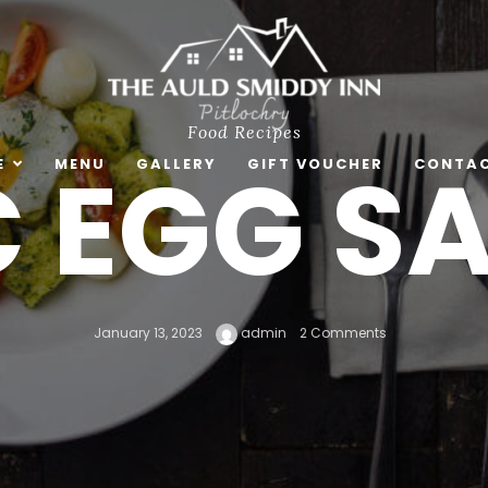
Food
Recipes
C EGG S
E
MENU
GALLERY
GIFT VOUCHER
CONTAC
January 13, 2023
admin
2 Comments