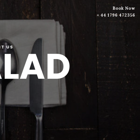
Book Now
+ 44 1796 472356
ALAD
T US