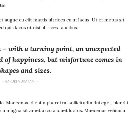
tie.
 augue eu elit mattis ultrices eu ut lacus. Ut et metus sit
d quis lacus ut nisi ultrices faucibus.
 – with a turning point, an unexpected
nd of happiness, but misfortune comes in
 shapes and sizes.
– HARUKI MURAKAMI –
 Maecenas id enim pharetra, sollicitudin dui eget, blandi
inia magna sit amet arcu aliquet luctus. Maecenas vehicula