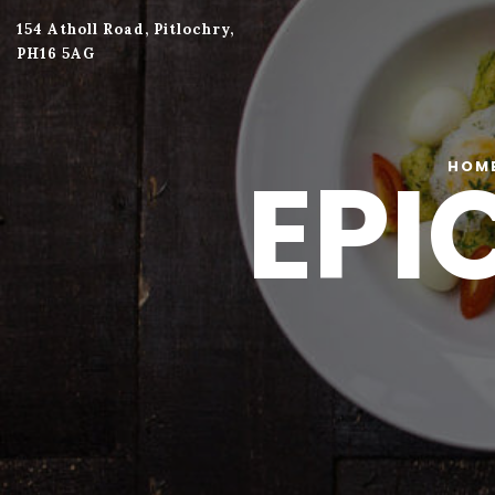
154 Atholl Road, Pitlochry,
PH16 5AG
EPI
HOM